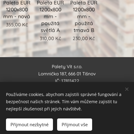
Paleta EUR
Paleta EUR
Paleta EUR
1200x800
1200x800
1200x800
mm - nová
mm -
mm -
použitá
použitá
355,00
Kč
světlá A
tmavá B
310,00
Kč
230,00
Kč
Palety Vít s.r.o.
Lomnička 187, 666 01 Tišnov
IČ: 17811422
DIČ: CZ17811422
Používáme cookies, abychom zajistili správné fungování a
Tel.: +420 730 154 501
bezpečnost našich stránek. Tím vám můžeme zajistit tu
e-mail: info@paletyvit.cz
nejlepší zkušenost při jejich návštěvě.
Palety Vít s.r.o.
Přijmout nezbytné
Přijmout vše
Všechna práva vyhrazena 2023
Cookies