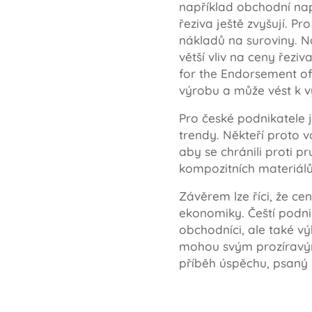
například obchodní nap
řeziva ještě zvyšují. P
nákladů na suroviny. N
větší vliv na ceny řez
for the Endorsement of 
výrobu a může vést k 
Pro české podnikatele j
trendy. Někteří proto v
aby se chránili proti p
kompozitních materiálů
Závěrem lze říci, že cen
ekonomiky. Čeští podnik
obchodníci, ale také vý
mohou svým prozíravým
příběh úspěchu, psaný