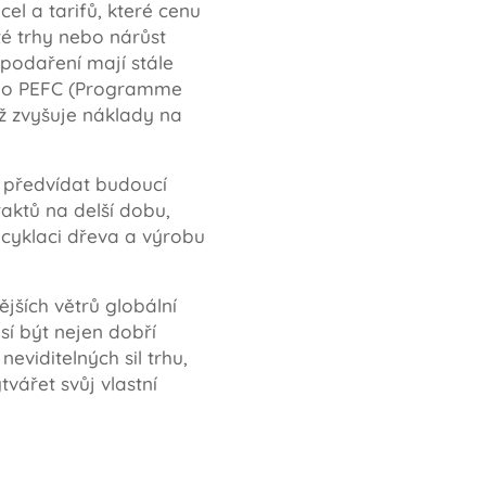
el a tarifů, které cenu
té trhy nebo nárůst
spodaření mají stále
 nebo PEFC (Programme
ož zvyšuje náklady na
é předvídat budoucí
raktů na delší dobu,
recyklaci dřeva a výrobu
ějších větrů globální
sí být nejen dobří
eviditelných sil trhu,
ářet svůj vlastní