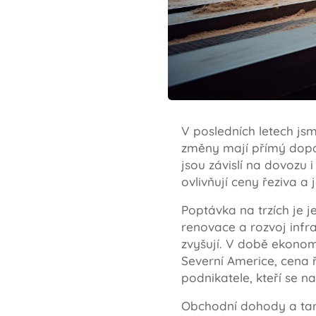
V posledních letech js
změny mají přímý dopad
jsou závislí na dovozu 
ovlivňují ceny řeziva a
Poptávka na trzích je 
renovace a rozvoj infr
zvyšují. V době ekonom
Severní Americe, cena 
podnikatele, kteří se n
Obchodní dohody a tari