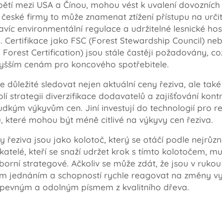
ětí mezi USA a Čínou, mohou vést k uvalení dovozních c
ro české firmy to může znamenat ztížení přístupu na urči
avíc environmentální regulace a udržitelné lesnické ho
iva. Certifikace jako FSC (Forest Stewardship Council)
Forest Certification) jsou stále častěji požadovány, c
vyšším cenám pro koncového spotřebitele.
e důležité sledovat nejen aktuální ceny řeziva, ale tak
olí strategii diverzifikace dodavatelů a zajišťování kont
rudkým výkyvům cen. Jiní investují do technologií pro 
, které mohou být méně citlivé na výkyvy cen řeziva.
y řeziva jsou jako kolotoč, který se otáčí podle nejrůzn
atelé, kteří se snaží udržet krok s tímto kolotočem, mu
borní strategové. Ačkoliv se může zdát, že jsou v rukou n
 jednáním a schopností rychle reagovat na změny vytv
 pevným a odolným písmem z kvalitního dřeva.