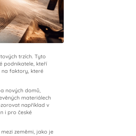
tových trzích. Tyto
 podnikatele, kteří
 na faktory, které
vba nových domů,
řevěných materiálech
zorovat například v
n i pro české
 mezi zeměmi, jako je