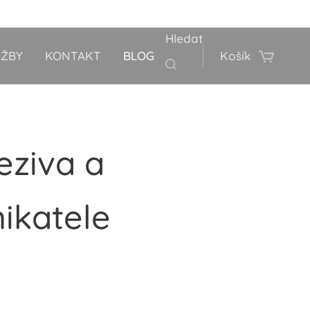
Hledat
UŽBY
KONTAKT
BLOG
Košík
eziva a
ikatele