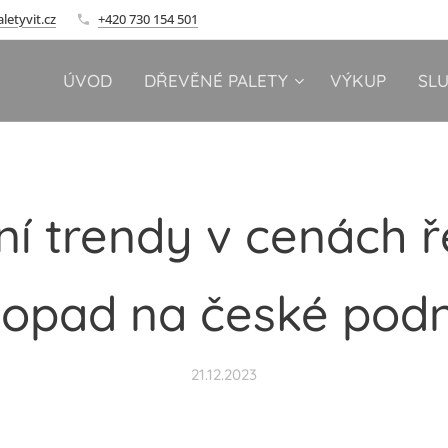
letyvit.cz
+420 730 154 501
ÚVOD
DŘEVĚNÉ PALETY
VÝKUP
SL
ní trendy v cenách ř
 dopad na české podn
21.12.2023