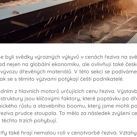
me byli svědky výrazných výkyvů v cenách řeziva na svě
 nejen na globální ekonomiku, ale ovlivňují také české
i vývozu dřevěných materiálů. V této sekci se podíváme
 jak se s těmito výzvami potýkají čeští podnikatelé.
jedním z hlavních motorů určujících cenu řeziva. Výsta
astruktury jsou klíčovými faktory, které poptávku po d
ického růstu a stavebního boomu, který jsme mohli po
řeziva prudce stoupala. To mělo za následek zvýšení ce
a těchto trzích pohybují.
fy také hrají nemalou roli v cenotvorbě řeziva. Vztahy